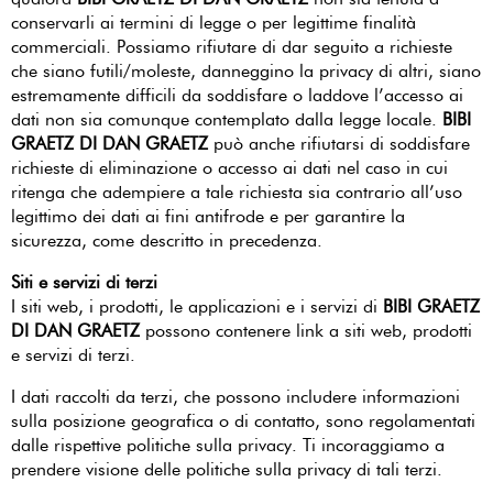
qualora
BIBI GRAETZ DI DAN GRAETZ
non sia tenuta a
conservarli ai termini di legge o per legittime finalità
commerciali. Possiamo rifiutare di dar seguito a richieste
che siano futili/moleste, danneggino la privacy di altri, siano
estremamente difficili da soddisfare o laddove l’accesso ai
dati non sia comunque contemplato dalla legge locale.
BIBI
GRAETZ DI DAN GRAETZ
può anche rifiutarsi di soddisfare
richieste di eliminazione o accesso ai dati nel caso in cui
ritenga che adempiere a tale richiesta sia contrario all’uso
legittimo dei dati ai fini antifrode e per garantire la
sicurezza, come descritto in precedenza.
Siti e servizi di terzi
I siti web, i prodotti, le applicazioni e i servizi di
BIBI GRAETZ
DI DAN GRAETZ
possono contenere link a siti web, prodotti
e servizi di terzi.
I dati raccolti da terzi, che possono includere informazioni
sulla posizione geografica o di contatto, sono regolamentati
dalle rispettive politiche sulla privacy. Ti incoraggiamo a
prendere visione delle politiche sulla privacy di tali terzi.