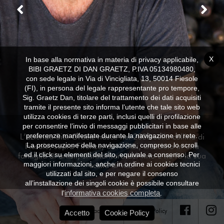
X
In base alla normativa in materia di privacy applicabile,
BIBI GRAETZ DI DAN GRAETZ, P.IVA 05134980480,
con sede legale in Via di Vincigliata, 13, 50014 Fiesole
(FI), in persona del legale rappresentante pro tempore,
Sig. Graetz Dan, titolare del trattamento dei dati acquisiti
tramite il presente sito informa l’utente che tale sito web
utilizza cookies di terze parti, inclusi quelli di profilazione
per consentire l’invio di messaggi pubblicitari in base alle
preferenze manifestate durante la navigazione in rete.
L’azienda Bibi Graetz nasce nel 2000 sulla collina di
La prosecuzione della navigazione, compreso lo scroll
Fiesole, sopra Firenze, dove Bibi, cresciuto in una
ed il click su elementi del sito, equivale a consenso. Per
famiglia di artisti, si innamora del vino e ne fa la sua
maggiori informazioni, anche in ordine ai cookies tecnici
scelta di vita.
utilizzati dal sito, e per negare il consenso
all’installazione dei singoli cookie è possibile consultare
informativa cookies completa
l’
.
Accetto
Privacy Policy
Cookie Policy
Cookies Policy